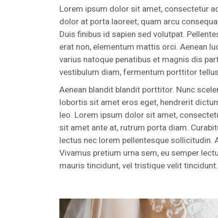
Lorem ipsum dolor sit amet, consectetur ad
dolor at porta laoreet, quam arcu consequat
Duis finibus id sapien sed volutpat. Pellen
erat non, elementum mattis orci. Aenean luct
varius natoque penatibus et magnis dis par
vestibulum diam, fermentum porttitor tellus
Aenean blandit blandit porttitor. Nunc sceler
lobortis sit amet eros eget, hendrerit dictu
leo. Lorem ipsum dolor sit amet, consectetur 
sit amet ante at, rutrum porta diam. Curabi
lectus nec lorem pellentesque sollicitudin. 
Vivamus pretium urna sem, eu semper lectus
mauris tincidunt, vel tristique velit tincid