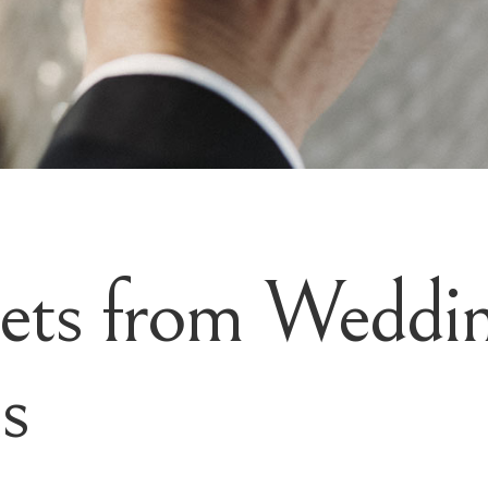
rets from Weddi
s