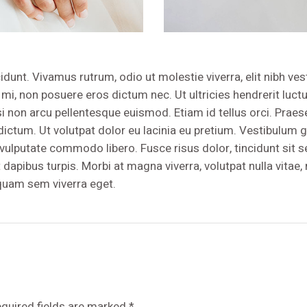
dunt. Vivamus rutrum, odio ut molestie viverra, elit nibh vest
i, non posuere eros dictum nec. Ut ultricies hendrerit luct
i non arcu pellentesque euismod. Etiam id tellus orci. Praesent
 dictum. Ut volutpat dolor eu lacinia eu pretium. Vestibulum g
, vulputate commodo libero. Fusce risus dolor, tincidunt sit 
dapibus turpis. Morbi at magna viverra, volutpat nulla vitae,
iquam sem viverra eget.
quired fields are marked
*