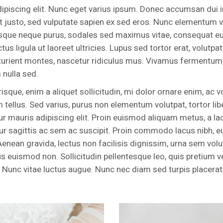
ipiscing elit. Nunc eget varius ipsum. Donec accumsan dui i
 justo, sed vulputate sapien ex sed eros. Nunc elementum vo
tesque neque purus, sodales sed maximus vitae, consequat eu 
us ligula ut laoreet ultricies. Lupus sed tortor erat, volutpa
turient montes, nascetur ridiculus mus. Vivamus fermentum, 
 nulla sed.
isque, enim a aliquet sollicitudin, mi dolor ornare enim, ac vo
m tellus. Sed varius, purus non elementum volutpat, tortor li
mauris adipiscing elit. Proin euismod aliquam metus, a lacinia
tur sagittis ac sem ac suscipit. Proin commodo lacus nibh, e
Aenean gravida, lectus non facilisis dignissim, urna sem volu
 euismod non. Sollicitudin pellentesque leo, quis pretium v
unt. Nunc vitae luctus augue. Nunc nec diam sed turpis placer